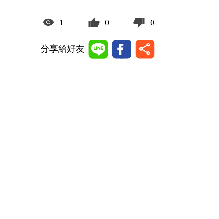
1
0
0
分享給好友