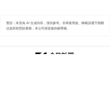
警語：本頁為 AI 生成內容，僅供參考。非商業用途，轉載請遵守相關
法規與智慧財產權，本公司保留最終解釋權。
防詐聲明
著作權聲明
免責聲明
關於我們
隱私權聲明
合作提案
追蹤 NOWNEWS 今日新聞