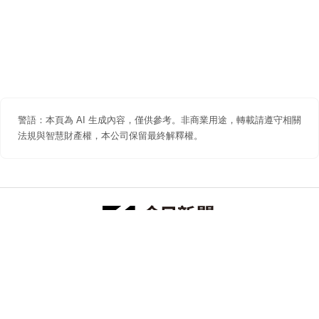
警語：本頁為 AI 生成內容，僅供參考。非商業用途，轉載請遵守相關
法規與智慧財產權，本公司保留最終解釋權。
防詐聲明
著作權聲明
免責聲明
關於我們
隱私權聲明
合作提案
追蹤 NOWNEWS 今日新聞