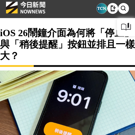
iOS 26鬧鐘介面為何將「停止」
與「稍後提醒」按鈕並排且一樣
大？