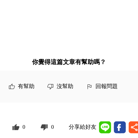
你覺得這篇文章有幫助嗎？
有幫助
沒幫助
回報問題
0
0
分享給好友