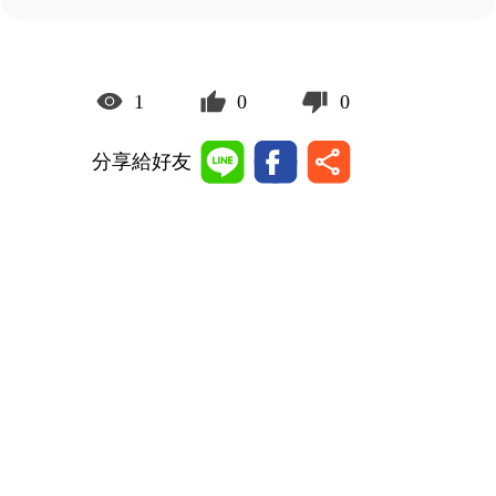
1
0
0
分享給好友