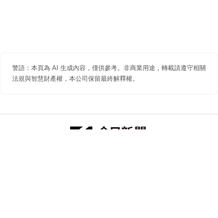
警語：本頁為 AI 生成內容，僅供參考。非商業用途，轉載請遵守相關
法規與智慧財產權，本公司保留最終解釋權。
防詐聲明
著作權聲明
免責聲明
關於我們
隱私權聲明
合作提案
追蹤 NOWNEWS 今日新聞