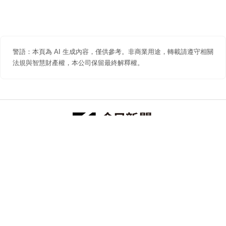
警語：本頁為 AI 生成內容，僅供參考。非商業用途，轉載請遵守相關
法規與智慧財產權，本公司保留最終解釋權。
防詐聲明
著作權聲明
免責聲明
關於我們
隱私權聲明
合作提案
追蹤 NOWNEWS 今日新聞