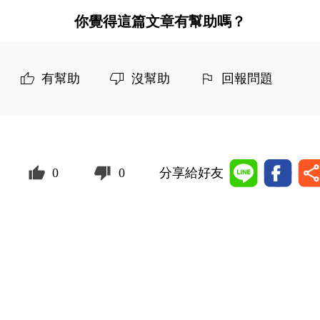
你覺得這篇文章有幫助嗎？
有幫助
沒幫助
回報問題
0
0
分享給好友