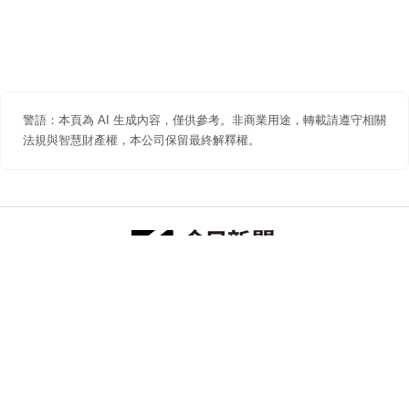
警語：本頁為 AI 生成內容，僅供參考。非商業用途，轉載請遵守相關
法規與智慧財產權，本公司保留最終解釋權。
防詐聲明
著作權聲明
免責聲明
關於我們
隱私權聲明
合作提案
追蹤 NOWNEWS 今日新聞