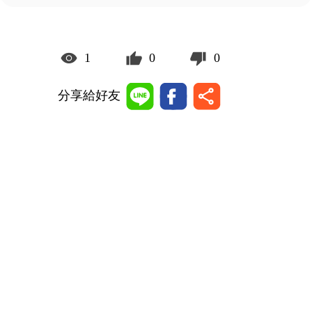
1
0
0
分享給好友