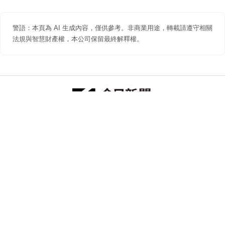
警語：本頁為 AI 生成內容，僅供參考。非商業用途，轉載請遵守相關
法規與智慧財產權，本公司保留最終解釋權。
防詐聲明
著作權聲明
免責聲明
關於我們
隱私權聲明
合作提案
追蹤 NOWNEWS 今日新聞