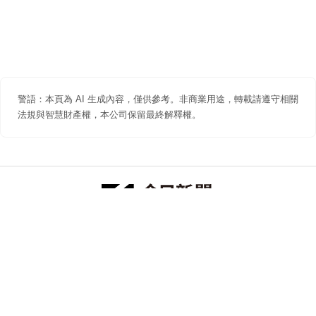
警語：本頁為 AI 生成內容，僅供參考。非商業用途，轉載請遵守相關
法規與智慧財產權，本公司保留最終解釋權。
防詐聲明
著作權聲明
免責聲明
關於我們
隱私權聲明
合作提案
追蹤 NOWNEWS 今日新聞