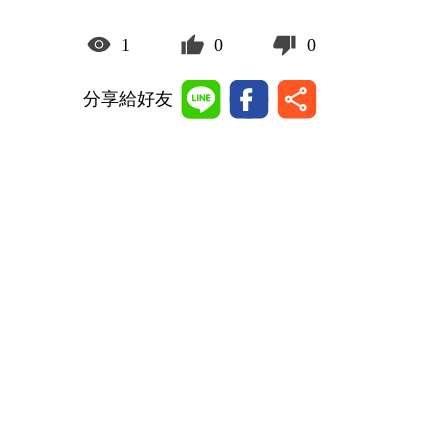
1
0
0
分享給好友