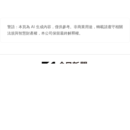
警語：本頁為 AI 生成內容，僅供參考。非商業用途，轉載請遵守相關
法規與智慧財產權，本公司保留最終解釋權。
防詐聲明
著作權聲明
免責聲明
關於我們
隱私權聲明
合作提案
追蹤 NOWNEWS 今日新聞