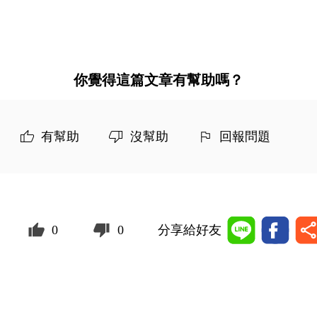
你覺得這篇文章有幫助嗎？
有幫助
沒幫助
回報問題
0
0
分享給好友