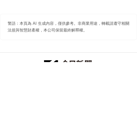
警語：本頁為 AI 生成內容，僅供參考。非商業用途，轉載請遵守相關
法規與智慧財產權，本公司保留最終解釋權。
防詐聲明
著作權聲明
免責聲明
關於我們
隱私權聲明
合作提案
追蹤 NOWNEWS 今日新聞