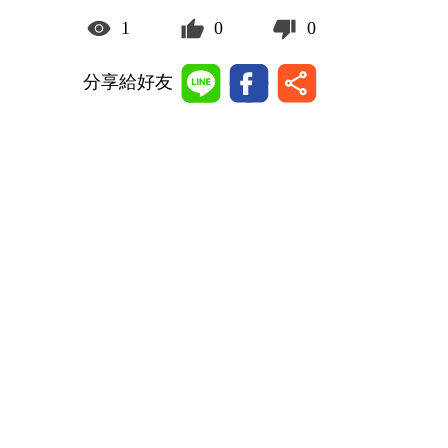
1
0
0
分享給好友