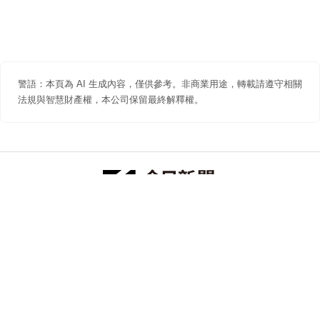
警語：本頁為 AI 生成內容，僅供參考。非商業用途，轉載請遵守相關
法規與智慧財產權，本公司保留最終解釋權。
防詐聲明
著作權聲明
免責聲明
關於我們
隱私權聲明
合作提案
追蹤 NOWNEWS 今日新聞