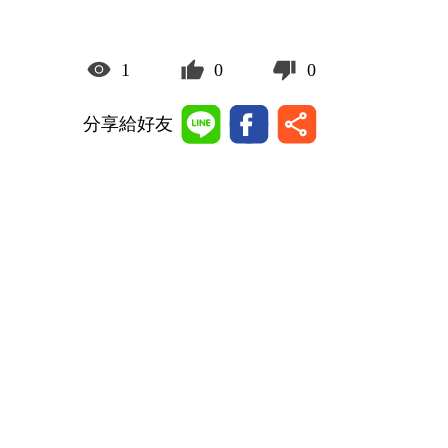
1
0
0
分享給好友