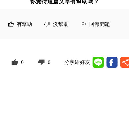
你覺得這篇文章有幫助嗎？
有幫助
沒幫助
回報問題
0
0
分享給好友