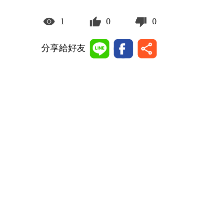
1
0
0
分享給好友