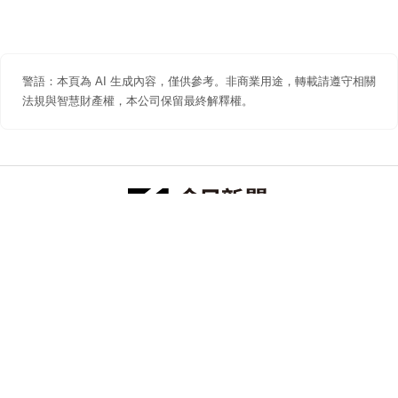
警語：本頁為 AI 生成內容，僅供參考。非商業用途，轉載請遵守相關
法規與智慧財產權，本公司保留最終解釋權。
防詐聲明
著作權聲明
免責聲明
關於我們
隱私權聲明
合作提案
追蹤 NOWNEWS 今日新聞