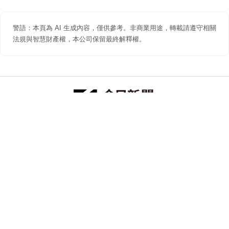
警語：本頁為 AI 生成內容，僅供參考。非商業用途，轉載請遵守相關
法規與智慧財產權，本公司保留最終解釋權。
防詐聲明
著作權聲明
免責聲明
關於我們
隱私權聲明
合作提案
追蹤 NOWNEWS 今日新聞