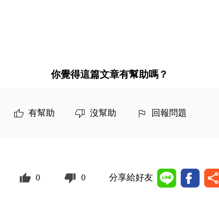
你覺得這篇文章有幫助嗎？
有幫助
沒幫助
回報問題
0
0
分享給好友