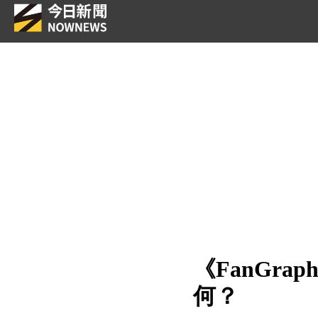
《FanGr
何？