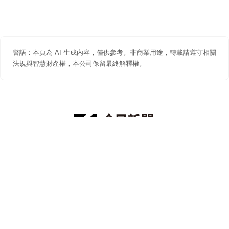
警語：本頁為 AI 生成內容，僅供參考。非商業用途，轉載請遵守相關
法規與智慧財產權，本公司保留最終解釋權。
防詐聲明
著作權聲明
免責聲明
關於我們
隱私權聲明
合作提案
追蹤 NOWNEWS 今日新聞