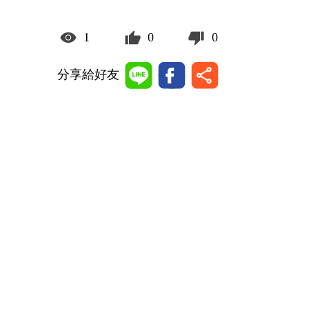
1
0
0
分享給好友