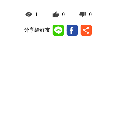
1
0
0
分享給好友