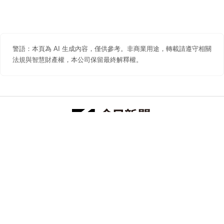
警語：本頁為 AI 生成內容，僅供參考。非商業用途，轉載請遵守相關
法規與智慧財產權，本公司保留最終解釋權。
防詐聲明
著作權聲明
免責聲明
關於我們
隱私權聲明
合作提案
追蹤 NOWNEWS 今日新聞