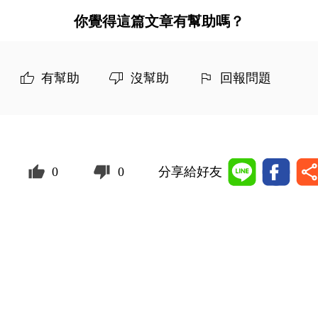
你覺得這篇文章有幫助嗎？
有幫助
沒幫助
回報問題
0
0
分享給好友