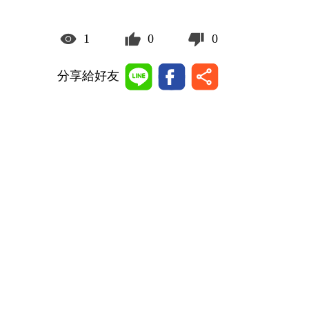
1
0
0
分享給好友