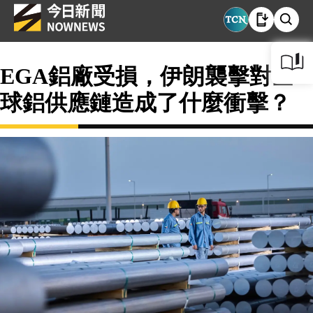
EGA鋁廠受損，伊朗襲擊對全
球鋁供應鏈造成了什麼衝擊？