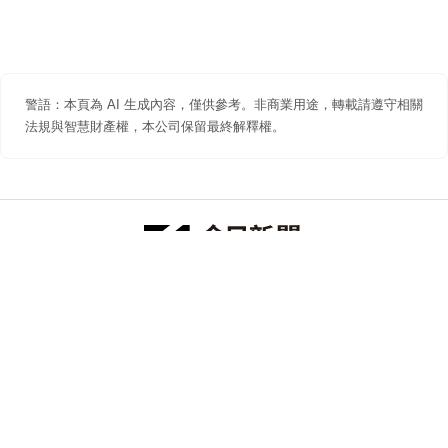
警語：本頁為 AI 生成內容，僅供參考。非商業用途，轉載請遵守相關
法規與智慧財產權，本公司保留最終解釋權。
防詐聲明
著作權聲明
免責聲明
關於我們
隱私權聲明
合作提案
追蹤 NOWNEWS 今日新聞