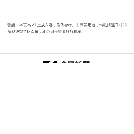
警語：本頁為 AI 生成內容，僅供參考。非商業用途，轉載請遵守相關
法規與智慧財產權，本公司保留最終解釋權。
防詐聲明
著作權聲明
免責聲明
關於我們
隱私權聲明
合作提案
追蹤 NOWNEWS 今日新聞