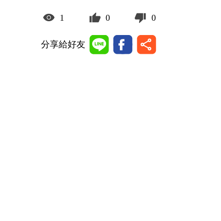
1
0
0
分享給好友