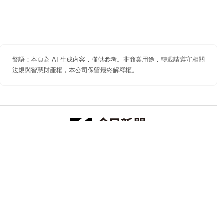
警語：本頁為 AI 生成內容，僅供參考。非商業用途，轉載請遵守相關
法規與智慧財產權，本公司保留最終解釋權。
防詐聲明
著作權聲明
免責聲明
關於我們
隱私權聲明
合作提案
追蹤 NOWNEWS 今日新聞