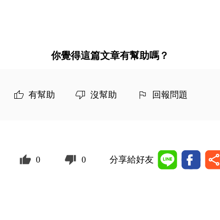
你覺得這篇文章有幫助嗎？
有幫助
沒幫助
回報問題
0
0
分享給好友