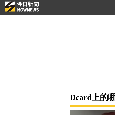
Dcard上