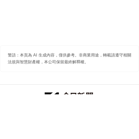
警語：本頁為 AI 生成內容，僅供參考。非商業用途，轉載請遵守相關
法規與智慧財產權，本公司保留最終解釋權。
防詐聲明
著作權聲明
免責聲明
關於我們
隱私權聲明
合作提案
追蹤 NOWNEWS 今日新聞