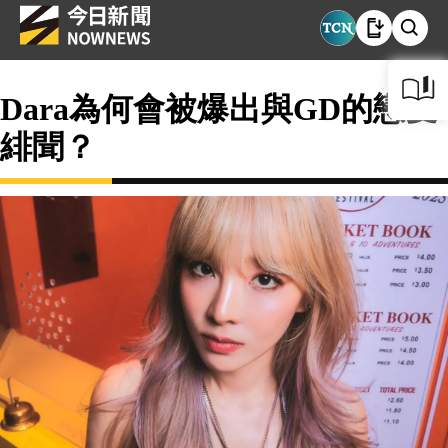
Dara為何會被爆出與GD的戀愛
緋聞？