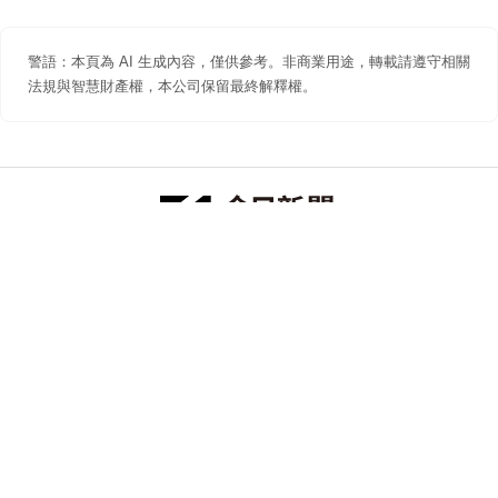
警語：本頁為 AI 生成內容，僅供參考。非商業用途，轉載請遵守相關
法規與智慧財產權，本公司保留最終解釋權。
防詐聲明
著作權聲明
免責聲明
關於我們
隱私權聲明
合作提案
追蹤 NOWNEWS 今日新聞