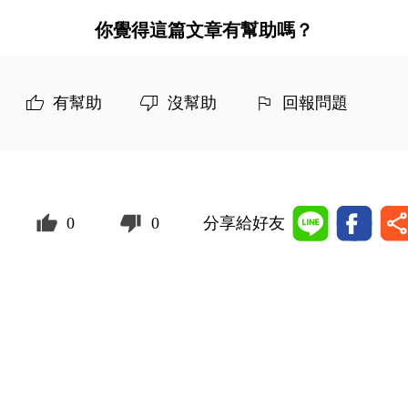
你覺得這篇文章有幫助嗎？
有幫助
沒幫助
回報問題
0
0
分享給好友