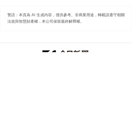
警語：本頁為 AI 生成內容，僅供參考。非商業用途，轉載請遵守相關
法規與智慧財產權，本公司保留最終解釋權。
防詐聲明
著作權聲明
免責聲明
關於我們
隱私權聲明
合作提案
追蹤 NOWNEWS 今日新聞