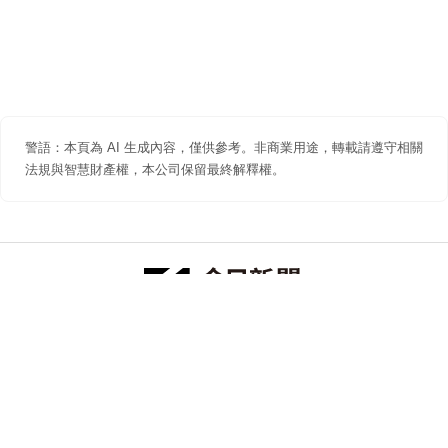
警語：本頁為 AI 生成內容，僅供參考。非商業用途，轉載請遵守相關
法規與智慧財產權，本公司保留最終解釋權。
防詐聲明
著作權聲明
免責聲明
關於我們
隱私權聲明
合作提案
追蹤 NOWNEWS 今日新聞