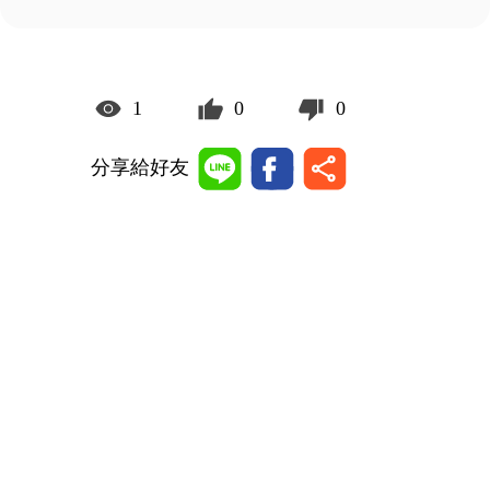
1
0
0
分享給好友