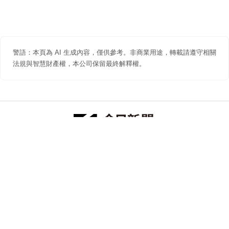
警語：本頁為 AI 生成內容，僅供參考。非商業用途，轉載請遵守相關
法規與智慧財產權，本公司保留最終解釋權。
防詐聲明
著作權聲明
免責聲明
關於我們
隱私權聲明
合作提案
追蹤 NOWNEWS 今日新聞