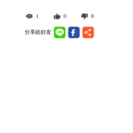
1
0
0
分享給好友