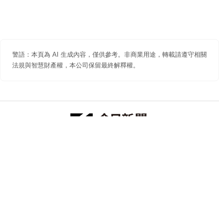
警語：本頁為 AI 生成內容，僅供參考。非商業用途，轉載請遵守相關
法規與智慧財產權，本公司保留最終解釋權。
防詐聲明
著作權聲明
免責聲明
關於我們
隱私權聲明
合作提案
追蹤 NOWNEWS 今日新聞