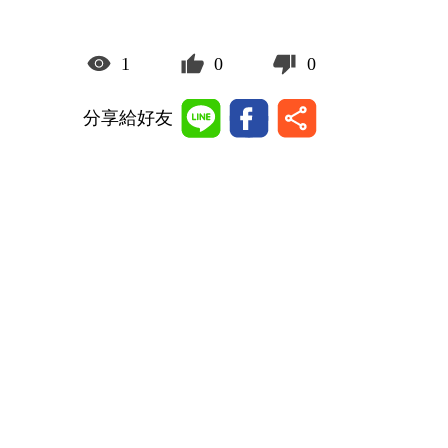
1
0
0
分享給好友