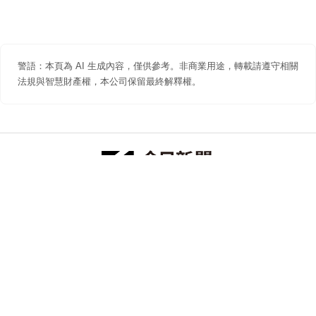
警語：本頁為 AI 生成內容，僅供參考。非商業用途，轉載請遵守相關
法規與智慧財產權，本公司保留最終解釋權。
防詐聲明
著作權聲明
免責聲明
關於我們
隱私權聲明
合作提案
追蹤 NOWNEWS 今日新聞