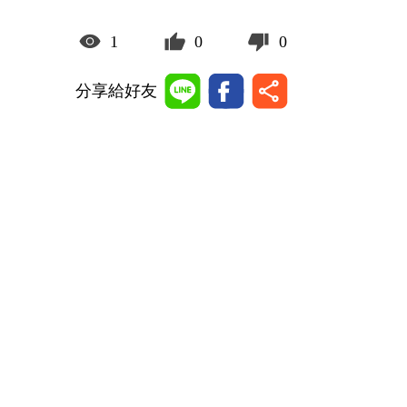
1
0
0
分享給好友