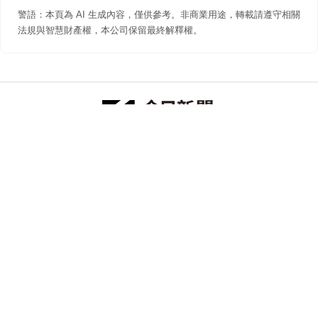
警語：本頁為 AI 生成內容，僅供參考。非商業用途，轉載請遵守相關
法規與智慧財產權，本公司保留最終解釋權。
防詐聲明
著作權聲明
免責聲明
關於我們
隱私權聲明
合作提案
追蹤 NOWNEWS 今日新聞
© 今日傳媒(股)公司版權所有，非經授權，不許轉載本網站內容 ©