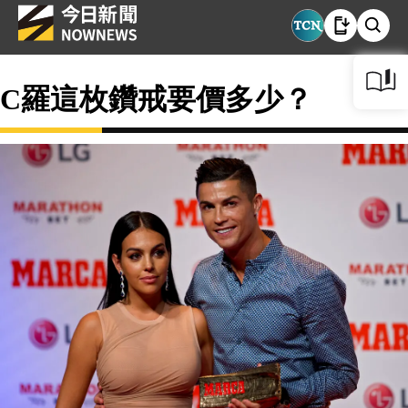
C羅這枚鑽戒要價多少？