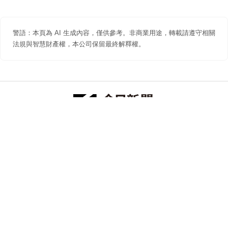
警語：本頁為 AI 生成內容，僅供參考。非商業用途，轉載請遵守相關
法規與智慧財產權，本公司保留最終解釋權。
防詐聲明
著作權聲明
免責聲明
關於我們
隱私權聲明
合作提案
追蹤 NOWNEWS 今日新聞