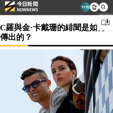
C羅與金·卡戴珊的緋聞是如何
傳出的？