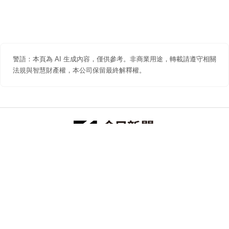
警語：本頁為 AI 生成內容，僅供參考。非商業用途，轉載請遵守相關
法規與智慧財產權，本公司保留最終解釋權。
防詐聲明
著作權聲明
免責聲明
關於我們
隱私權聲明
合作提案
追蹤 NOWNEWS 今日新聞