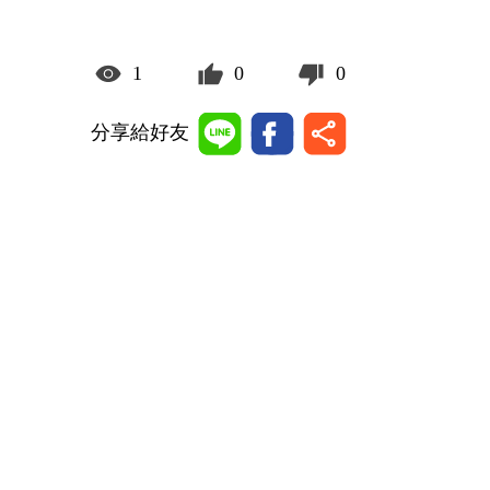
1
0
0
分享給好友