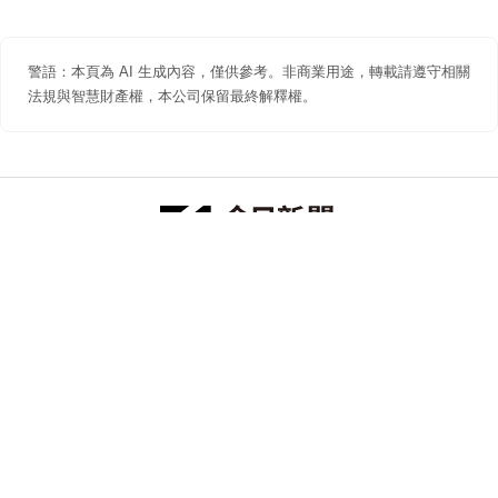
警語：本頁為 AI 生成內容，僅供參考。非商業用途，轉載請遵守相關
法規與智慧財產權，本公司保留最終解釋權。
防詐聲明
著作權聲明
免責聲明
關於我們
隱私權聲明
合作提案
追蹤 NOWNEWS 今日新聞