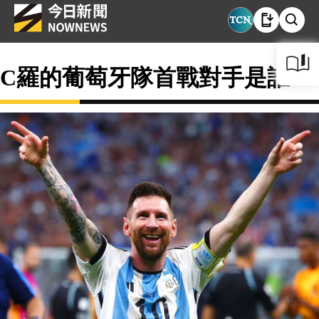
C羅的葡萄牙隊首戰對手是誰？