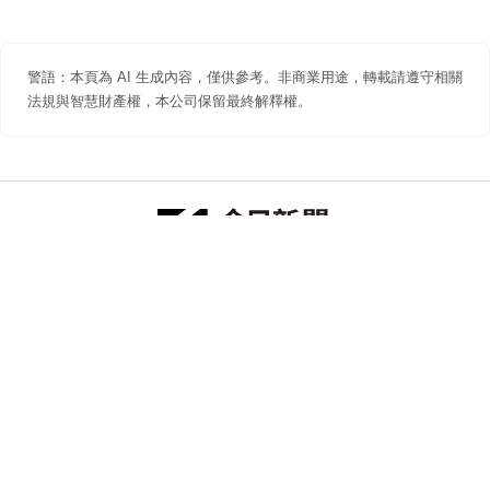
警語：本頁為 AI 生成內容，僅供參考。非商業用途，轉載請遵守相關
法規與智慧財產權，本公司保留最終解釋權。
防詐聲明
著作權聲明
免責聲明
關於我們
隱私權聲明
合作提案
追蹤 NOWNEWS 今日新聞