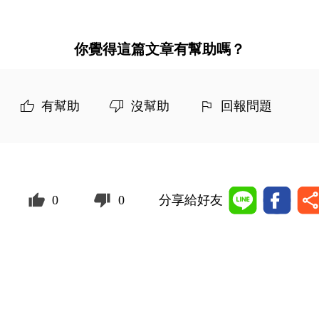
你覺得這篇文章有幫助嗎？
有幫助
沒幫助
回報問題
0
0
分享給好友