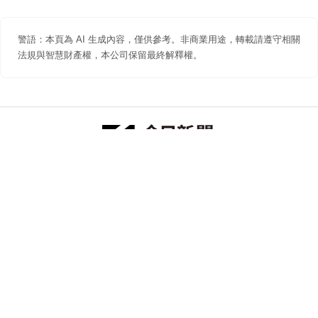
警語：本頁為 AI 生成內容，僅供參考。非商業用途，轉載請遵守相關
法規與智慧財產權，本公司保留最終解釋權。
防詐聲明
著作權聲明
免責聲明
關於我們
隱私權聲明
合作提案
追蹤 NOWNEWS 今日新聞