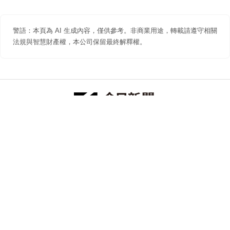
警語：本頁為 AI 生成內容，僅供參考。非商業用途，轉載請遵守相關
法規與智慧財產權，本公司保留最終解釋權。
防詐聲明
著作權聲明
免責聲明
關於我們
隱私權聲明
合作提案
追蹤 NOWNEWS 今日新聞