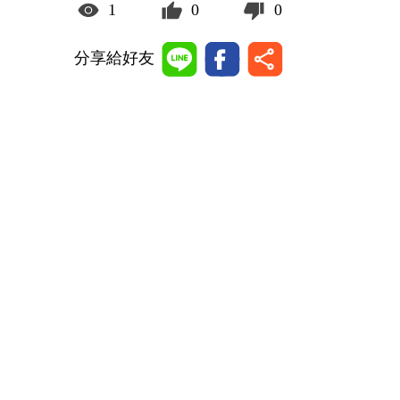
1
0
0
分享給好友