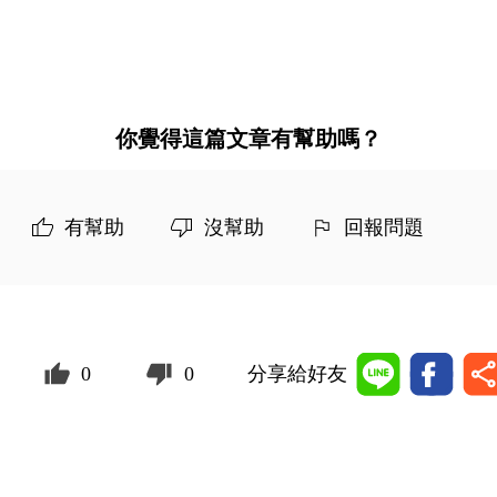
你覺得這篇文章有幫助嗎？
有幫助
沒幫助
回報問題
0
0
分享給好友