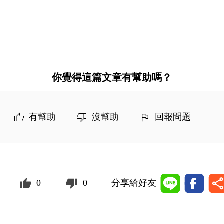
你覺得這篇文章有幫助嗎？
有幫助
沒幫助
回報問題
0
0
分享給好友