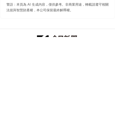
警語：本頁為 AI 生成內容，僅供參考。非商業用途，轉載請遵守相關
法規與智慧財產權，本公司保留最終解釋權。
防詐聲明
著作權聲明
免責聲明
關於我們
隱私權聲明
合作提案
追蹤 NOWNEWS 今日新聞
© 今日傳媒(股)公司版權所有，非經授權，不許轉載本網站內容 ©