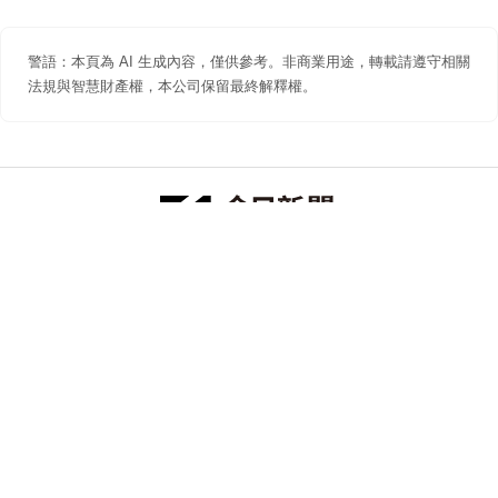
警語：本頁為 AI 生成內容，僅供參考。非商業用途，轉載請遵守相關
法規與智慧財產權，本公司保留最終解釋權。
防詐聲明
著作權聲明
免責聲明
關於我們
隱私權聲明
合作提案
追蹤 NOWNEWS 今日新聞