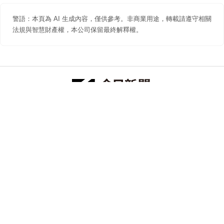
警語：本頁為 AI 生成內容，僅供參考。非商業用途，轉載請遵守相關
法規與智慧財產權，本公司保留最終解釋權。
防詐聲明
著作權聲明
免責聲明
關於我們
隱私權聲明
合作提案
追蹤 NOWNEWS 今日新聞