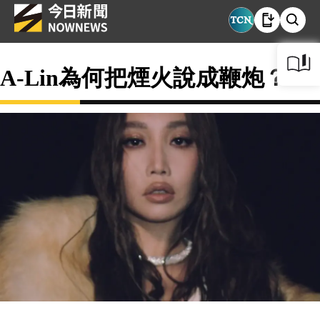
A-Lin為何把煙火說成鞭炮？