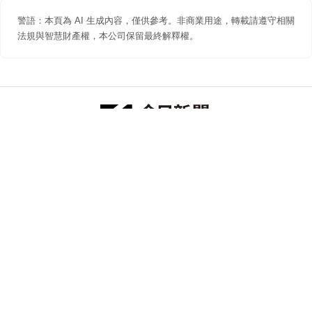
警語：本頁為 AI 生成內容，僅供參考。非商業用途，轉載請遵守相關
法規與智慧財產權，本公司保留最終解釋權。
防詐聲明
著作權聲明
免責聲明
關於我們
隱私權聲明
合作提案
追蹤 NOWNEWS 今日新聞
© 今日傳媒(股)公司版權所有，非經授權，不許轉載本網站內容 ©