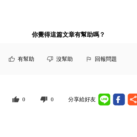
你覺得這篇文章有幫助嗎？
有幫助
沒幫助
回報問題
0
0
分享給好友