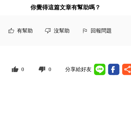
你覺得這篇文章有幫助嗎？
有幫助
沒幫助
回報問題
0
0
分享給好友