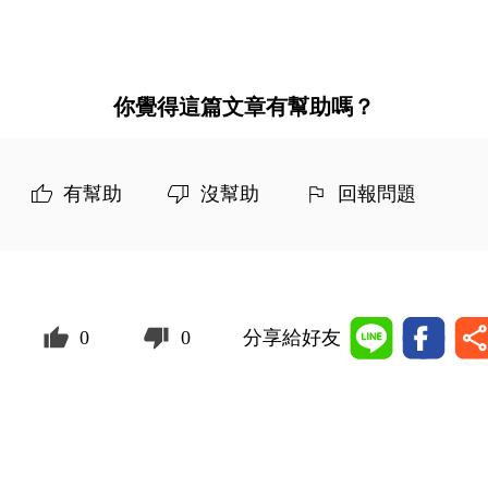
你覺得這篇文章有幫助嗎？
有幫助
沒幫助
回報問題
0
0
分享給好友